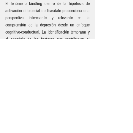
El fenómeno kindling dentro de la hipótesis de 
activación diferencial de Teasdale proporciona una 
perspectiva interesante y relevante en la 
comprensión de la depresión desde un enfoque 
cognitivo-conductual. La identificación temprana y 
el abordaje de los factores que contribuyen al 
kindling pueden ser fundamentales para prevenir 
recaídas y promover el bienestar emocional a largo 
plazo. La terapia cognitivo-conductual ofrece 
herramientas y estrategias efectivas para abordar 
los patrones de pensamiento y comportamiento 
disfuncionales, y para fortalecer la resiliencia y la 
capacidad de afrontamiento del individuo.
Psicología
Salud Mental
TCC
Salud y Bienestar
Terapia Psicológica
Primeros Auxilios Psicológicos