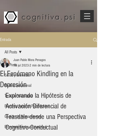
cognitiva.psi
Entrada
All Posts
Juan Pablo Mora Penagos
All Posts
16 jul 2023
2 min de lectura
El Fenómeno Kindling en la
Salud y Bienestar
Depresión
Gestión emocional
Explorando la Hipótesis de 
Terapia Psicológica
Activación Diferencial de 
Primeros Auxilios Psicológicos
Teasdale desde una Perspectiva 
Gestión de Pensamientos
Cognitivo-Conductual
Entretenimiento y actualidad