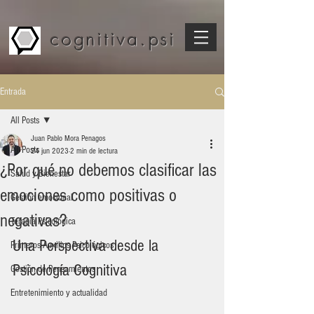
cognitiva.psi
Entrada
All Posts
Juan Pablo Mora Penagos
All Posts
24 jun 2023
2 min de lectura
¿Por qué no debemos clasificar las
Salud y Bienestar
emociones como positivas o
Gestión emocional
negativas?
Terapia Psicológica
Una Perspectiva desde la 
Primeros Auxilios Psicológicos
Psicología Cognitiva
Gestión de Pensamientos
Entretenimiento y actualidad