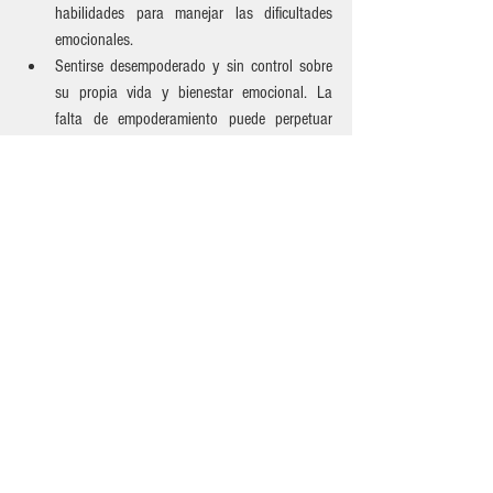
habilidades para manejar las dificultades 
emocionales.
Sentirse desempoderado y sin control sobre 
su propia vida y bienestar emocional. La 
falta de empoderamiento puede perpetuar 
sentimientos de indefensión y mantener al 
paciente atrapado en patrones 
disfuncionales.
La dependencia excesiva en el terapeuta 
puede conducir a dinámicas poco saludables 
en la relación terapéutica. Puede generar una 
relación desequilibrada en la que el paciente 
se vea obligado a buscar constantemente la 
aprobación y la dirección del terapeuta, en 
lugar de desarrollar una relación colaborativa 
y de igualdad.
 Es fundamental fomentar la independencia del 
paciente para que pueda asumir un papel activo 