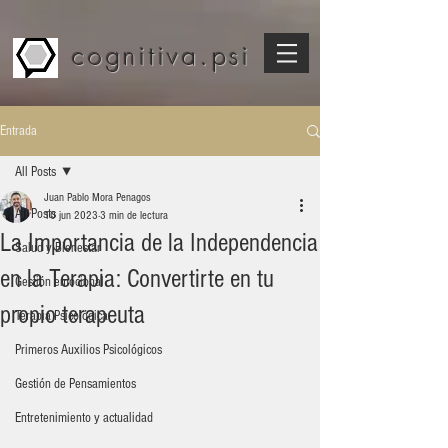
cognitiva.psi
Entrada
All Posts
Juan Pablo Mora Penagos
All Posts
10 jun 2023
3 min de lectura
La Importancia de la Independencia
Salud y Bienestar
en la Terapia: Convertirte en tu
Gestión emocional
propio terapeuta
Terapia Psicológica
Primeros Auxilios Psicológicos
Gestión de Pensamientos
Entretenimiento y actualidad