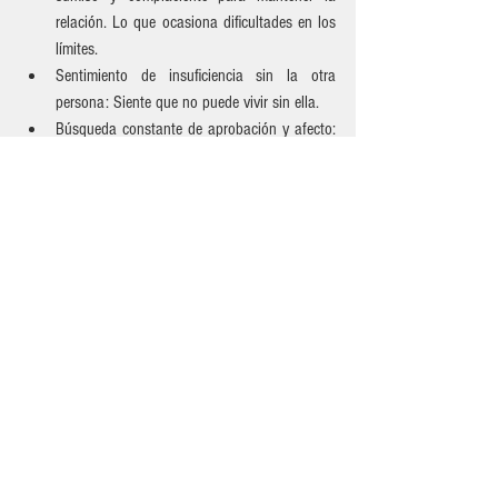
relación. Lo que ocasiona dificultades en los 
límites. 
Sentimiento de insuficiencia sin la otra 
persona: Siente que no puede vivir sin ella.
Búsqueda constante de aprobación y afecto: 
Necesita validación y aprobación 
constantemente.
Complacencia compulsiva: Prioriza las 
necesidades del otro por encima de las 
propias.
Incapacidad para tomar decisiones sin la 
aprobación del otro: Depende en exceso de la 
opinión y apoyo de la persona significativa 
En el caso de presentar los anteriores síntomas, se 
sugiere consultar con un profesional. 