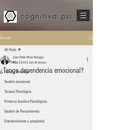
cognitiva.psi
Entrada
All Posts
Juan Pablo Mora Penagos
All Posts
4 jul 2024
2 min de lectura
¿Tengo dependencia emocional?
Salud y Bienestar
Gestión emocional
Terapia Psicológica
Primeros Auxilios Psicológicos
Gestión de Pensamientos
Entretenimiento y actualidad